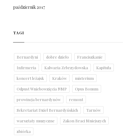
październik 2017
TAGI
Bernardyni
dobre dzieło
Franciszkanie
Infirmeria
Kalwaria Zebrzydowska
Kapituła
koncert leżajsk
Kraków
misterium
Odpust Wniebowzięcia NMP
Opus Bonum
prowincja bernardynów
remont
Sekretariat Dzieł Bernardyńskich
Tarnów
warsztaty muzyczne
Zakon Braci Mniejszych
zbiórka