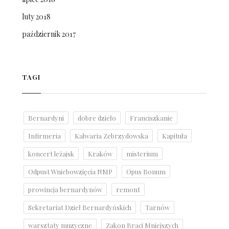
luty 2018
październik 2017
TAGI
Bernardyni
dobre dzieło
Franciszkanie
Infirmeria
Kalwaria Zebrzydowska
Kapituła
koncert leżajsk
Kraków
misterium
Odpust Wniebowzięcia NMP
Opus Bonum
prowincja bernardynów
remont
Sekretariat Dzieł Bernardyńskich
Tarnów
warsztaty muzyczne
Zakon Braci Mniejszych