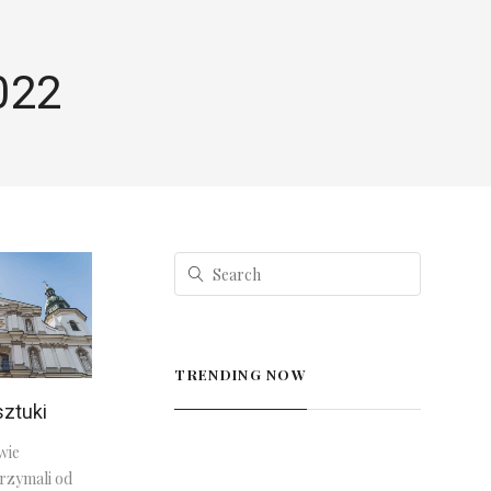
022
TRENDING NOW
sztuki
wie
rzymali od