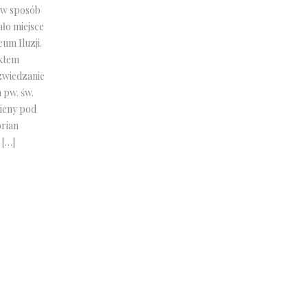
j w sposób
ło miejsce
um Iluzji.
ktem
zwiedzanie
 pw. św.
ieny pod
orian
 […]