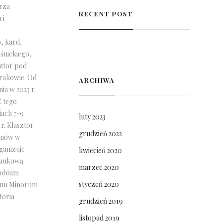
rza
RECENT POST
 i
, kard.
śnickiego,
ztor pod
rakowie. Od
ARCHIWA
ia w 2023 r.
Z tego
iach 7-9
luty 2023
r. Klasztor
grudzień 2022
ynów w
ganizuje
kwiecień 2020
naukową
marzec 2020
nobium
styczeń 2020
rum Minorum
toria
grudzień 2019
listopad 2019