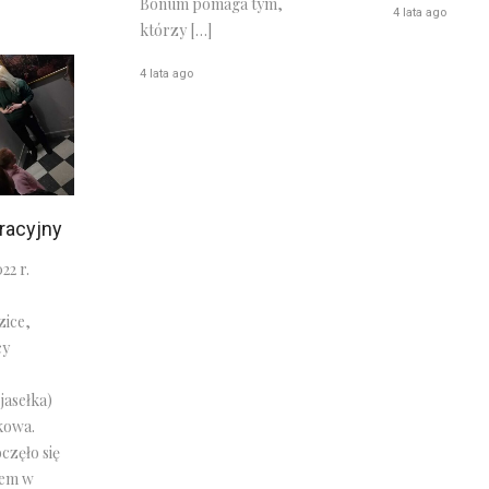
Bonum pomaga tym,
4 lata ago
którzy […]
4 lata ago
racyjny
22 r.
zice,
cy
jasełka)
kowa.
częło się
dem w