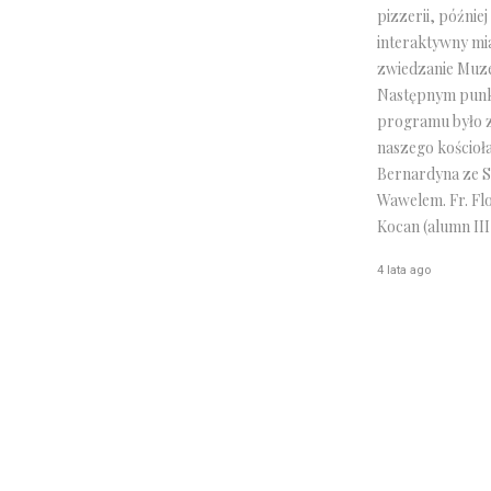
pizzerii, późnie
interaktywny mia
zwiedzanie Muze
Następnym pun
programu było 
naszego kościoła
Bernardyna ze S
Wawelem. Fr. Fl
Kocan (alumn III
4 lata ago