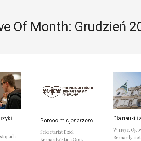
ve Of Month: Grudzień 2
uzyki
Dla nauki i 
Pomoc misjonarzom
W 1453 r. Ojco
Sekretariat Dzieł
istopada
Bernardyni ot
Bernardyńskich Opus