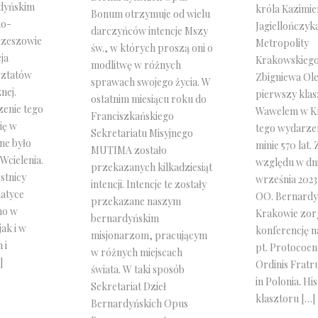
rdyńskim
króla Kazimie
Bonum otrzymuje od wielu
no-
Jagiellończyka
darczyńców intencje Mszy
zeszowie
Metropolity
św., w których proszą oni o
cja
Krakowskiego
modlitwę w różnych
sztatów
Zbigniewa Ole
sprawach swojego życia. W
nej.
pierwszy klas
ostatnim miesiącu roku do
enie tego
Wawelem w K
Franciszkańskiego
ię w
tego wydarzen
Sekretariatu Misyjnego
one było
minie 570 lat. 
MUTIMA zostało
Wcielenia.
względu w dn
przekazanych kilkadziesiąt
stnicy
września 2023 
intencji. Intencje te zostały
matyce
OO. Bernard
przekazane naszym
no w
Krakowie zor
bernardyńskim
jak i w
konferencję 
misjonarzom, pracującym
 i
pt. Protocoe
w różnych miejscach
]
Ordinis Frat
świata. W taki sposób
in Polonia. His
Sekretariat Dzieł
klasztoru […]
Bernardyńskich Opus