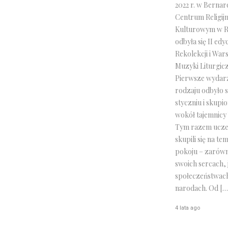
2022 r. w Berna
Centrum Religij
Kulturowym w R
odbyła się II edy
Rekolekcji i War
Muzyki Liturgicz
Pierwsze wydarz
rodzaju odbyło s
styczniu i skupi
wokół tajemnicy 
Tym razem ucze
skupili się na te
pokoju – zarów
swoich sercach, 
społeczeństwach
narodach. Od […
4 lata ago