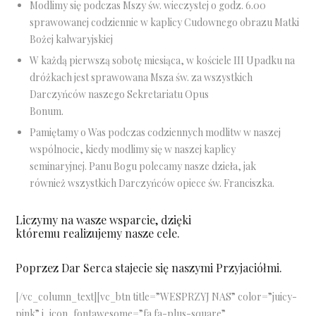
Modlimy się podczas Mszy św. wieczystej o godz. 6.00
sprawowanej codziennie w kaplicy Cudownego obrazu Matki
Bożej kalwaryjskiej
W każdą pierwszą sobotę miesiąca, w kościele III Upadku na
dróżkach jest sprawowana Msza św. za wszystkich
Darczyńców naszego Sekretariatu Opus
Bonum.
Pamiętamy o Was podczas codziennych modlitw w naszej
wspólnocie, kiedy modlimy się w naszej kaplicy
seminaryjnej. Panu Bogu polecamy nasze dzieła, jak
również wszystkich Darczyńców opiece św. Franciszka.
Liczymy na wasze wsparcie, dzięki
któremu realizujemy nasze cele.
Poprzez Dar Serca stajecie się naszymi Przyjaciółmi.
[/vc_column_text][vc_btn title=”WESPRZYJ NAS” color=”juicy-
pink” i_icon_fontawesome=”fa fa-plus-square”