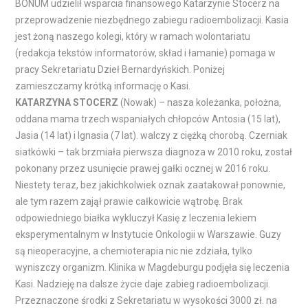
BONUM udzielił wsparcia finansowego Katarzynie Stocerz na
przeprowadzenie niezbędnego zabiegu radioembolizacji. Kasia
jest żoną naszego kolegi, który w ramach wolontariatu
(redakcja tekstów informatorów, skład i łamanie) pomaga w
pracy Sekretariatu Dzieł Bernardyńskich. Poniżej
zamieszczamy krótką informację o Kasi.
KATARZYNA STOCERZ
(Nowak) – nasza koleżanka, położna,
oddana mama trzech wspaniałych chłopców Antosia (15 lat),
Jasia (14 lat) i Ignasia (7 lat). walczy z ciężką chorobą. Czerniak
siatkówki – tak brzmiała pierwsza diagnoza w 2010 roku, został
pokonany przez usunięcie prawej gałki ocznej w 2016 roku.
Niestety teraz, bez jakichkolwiek oznak zaatakował ponownie,
ale tym razem zajął prawie całkowicie wątrobę. Brak
odpowiedniego białka wykluczył Kasię z leczenia lekiem
eksperymentalnym w Instytucie Onkologii w Warszawie. Guzy
są nieoperacyjne, a chemioterapia nic nie zdziała, tylko
wyniszczy organizm. Klinika w Magdeburgu podjęła się leczenia
Kasi. Nadzieję na dalsze życie daje zabieg radioembolizacji.
Przeznaczone środki z Sekretariatu w wysokości 3000 zł. na